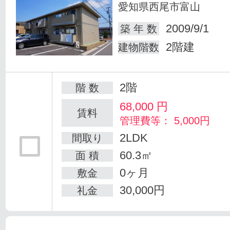
愛知県西尾市富山
2009/9/1
築 年 数
2階建
建物階数
2階
階 数
68,000
円
賃料
管理費等： 5,000円
2LDK
間取り
60.3㎡
面 積
0ヶ月
敷金
30,000円
礼金