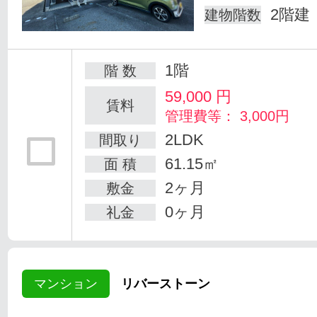
2階建
建物階数
1階
階 数
59,000
円
賃料
管理費等： 3,000円
2LDK
間取り
61.15㎡
面 積
2ヶ月
敷金
0ヶ月
礼金
マンション
リバーストーン