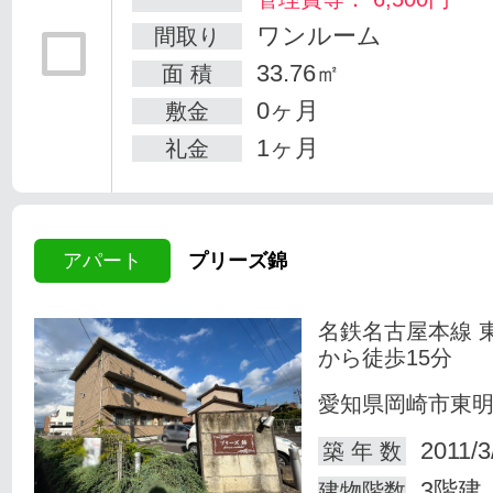
ワンルーム
間取り
33.76㎡
面 積
0ヶ月
敷金
1ヶ月
礼金
アパート
プリーズ錦
名鉄名古屋本線 
から徒歩15分
愛知県岡崎市東
2011/3
築 年 数
3階建
建物階数