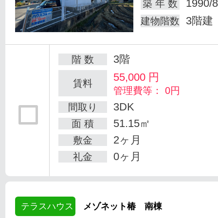
1990/8
築 年 数
3階建
建物階数
3階
階 数
55,000
円
賃料
管理費等： 0円
3DK
間取り
51.15㎡
面 積
2ヶ月
敷金
0ヶ月
礼金
テラスハウス
メゾネット椿 南棟