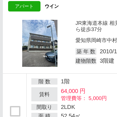
アパート
ウイン
JR東海道本線 相
ら徒歩37分
愛知県岡崎市中
2010/1
築 年 数
3階建
建物階数
1階
階 数
64,000
円
賃料
管理費等： 5,000円
2LDK
間取り
52.54㎡
面 積