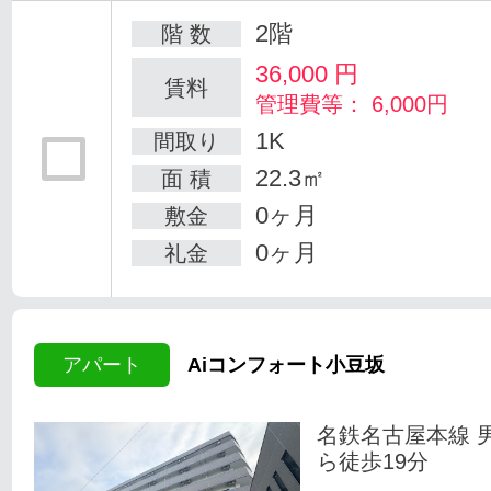
2階
階 数
36,000
円
賃料
管理費等： 6,000円
1K
間取り
22.3㎡
面 積
0ヶ月
敷金
0ヶ月
礼金
アパート
Aiコンフォート小豆坂
名鉄名古屋本線 
ら徒歩19分