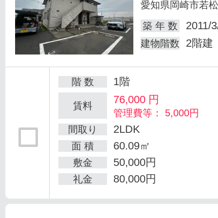
愛知県岡崎市若
2011/3
築 年 数
2階建
建物階数
1階
階 数
76,000
円
賃料
管理費等： 5,000円
2LDK
間取り
60.09㎡
面 積
50,000円
敷金
80,000円
礼金