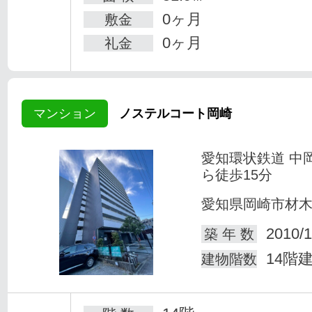
0ヶ月
敷金
0ヶ月
礼金
マンション
ノステルコート岡崎
愛知環状鉄道 中
ら徒歩15分
愛知県岡崎市材
2010/1
築 年 数
14階
建物階数