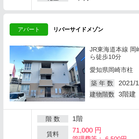
アパート
リバーサイドメゾン
JR東海道本線 岡
ら徒歩10分
愛知県岡崎市柱
2021/1
築 年 数
3階建
建物階数
1階
階 数
71,000
円
賃料
管理費等： 6,500円