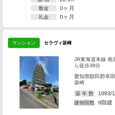
0ヶ月
敷金
0ヶ月
礼金
マンション
セラヴィ坂崎
JR東海道本線 相
ら徒歩39分
愛知県額田郡幸
坂崎
1993/1
築 年 数
9階建
建物階数