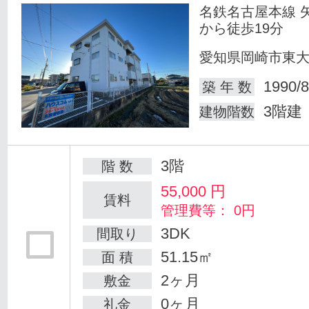
名鉄名古屋本線 
から徒歩19分
愛知県岡崎市東
1990/8
築 年 数
3階建
建物階数
3階
階 数
55,000
円
賃料
管理費等： 0円
3DK
間取り
51.15㎡
面 積
2ヶ月
敷金
0ヶ月
礼金