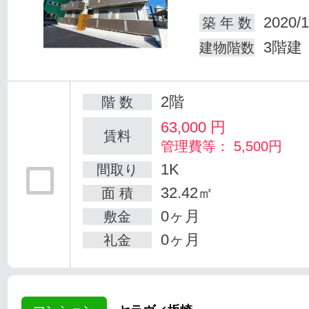
2020/1
築 年 数
3階建
建物階数
2階
階 数
63,000
円
賃料
管理費等： 5,500円
1K
間取り
32.42㎡
面 積
0ヶ月
敷金
0ヶ月
礼金