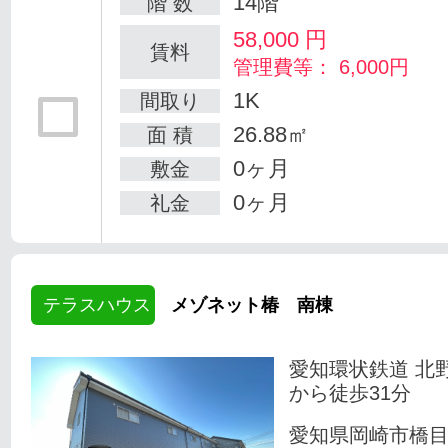
14階
階 数
58,000
円
賃料
管理費等： 6,000円
1K
間取り
26.88㎡
面 積
0ヶ月
敷金
0ヶ月
礼金
テラスハウス
メゾネット椿 南棟
愛知環状鉄道 北
から徒歩31分
愛知県岡崎市橋