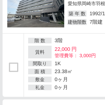
愛知県岡崎市羽
1992/1
築 年 数
7階建
建物階数
3階
階 数
22,000
円
賃料
管理費等： 3,000円
1K
間取り
23.38㎡
面 積
0ヶ月
敷金
0ヶ月
礼金