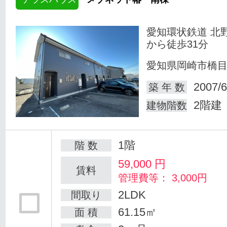
愛知環状鉄道 北
から徒歩31分
愛知県岡崎市橋
2007/6
築 年 数
2階建
建物階数
1階
階 数
59,000
円
賃料
管理費等： 3,000円
2LDK
間取り
61.15㎡
面 積