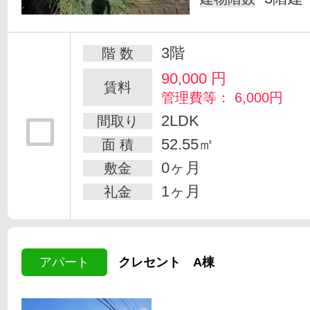
3階
階 数
90,000
円
賃料
管理費等： 6,000円
2LDK
間取り
52.55㎡
面 積
0ヶ月
敷金
1ヶ月
礼金
アパート
クレセント A棟