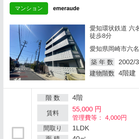
マンション
emeraude
愛知環状鉄道 六
徒歩8分
愛知県岡崎市六
2002/3
築 年 数
4階建
建物階数
4階
階 数
55,000
円
賃料
管理費等： 4,000円
1LDK
間取り
40㎡
面 積