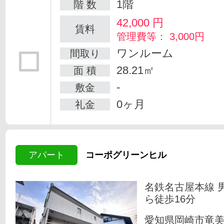
1階
階 数
42,000
円
賃料
管理費等： 3,000円
ワンルーム
間取り
28.21㎡
面 積
-
敷金
0ヶ月
礼金
アパート
コーポグリーンヒル
名鉄名古屋本線 
ら徒歩16分
愛知県岡崎市竜