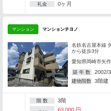
0ヶ月
礼金
マンション
マンションチヨノ
名鉄名古屋本線 
から徒歩3分
愛知県岡崎市矢
2002/3
築 年 数
3階建
建物階数
3階
階 数
63,000
円