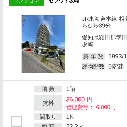
マンション
セラヴィ坂崎
JR東海道本線 相
ら徒歩39分
愛知県額田郡幸
坂崎
1993/1
築 年 数
9階建
建物階数
1階
階 数
36,000
円
賃料
管理費等： 6,000円
1K
間取り
22.3㎡
面 積