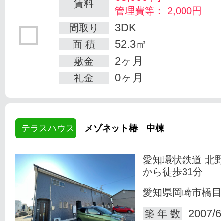
賃料
管理費等： 2,000円
3DK
間取り
52.3㎡
面 積
2ヶ月
敷金
0ヶ月
礼金
テラスハウス
メゾネット椿 中棟
愛知環状鉄道 北
から徒歩31分
愛知県岡崎市橋
2007/6
築 年 数