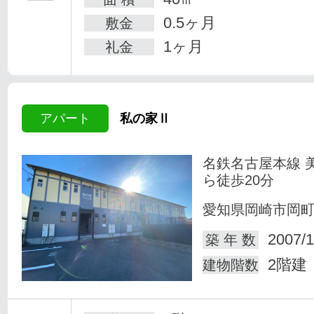
0.5ヶ月
敷金
1ヶ月
礼金
アパート
私の家Ⅱ
名鉄名古屋本線 
ら徒歩20分
愛知県岡崎市岡
2007/1
築 年 数
2階建
建物階数