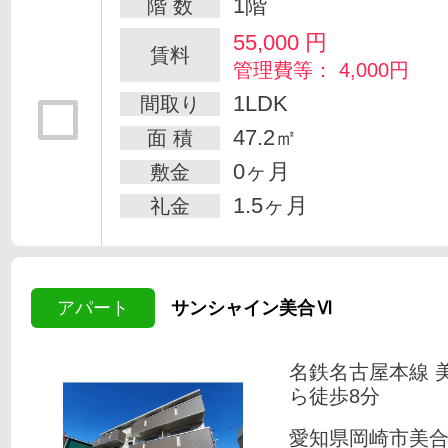
1階
階 数
55,000
円
賃料
管理費等： 4,000円
1LDK
間取り
47.2㎡
面 積
0ヶ月
敷金
1.5ヶ月
礼金
アパート
サンシャイン美合Ⅵ
名鉄名古屋本線 
ら徒歩8分
愛知県岡崎市美