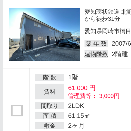
愛知環状鉄道 北
から徒歩31分
愛知県岡崎市橋
2007/6
築 年 数
2階建
建物階数
1階
階 数
61,000
円
賃料
管理費等： 3,000円
2LDK
間取り
61.15㎡
面 積
2ヶ月
敷金