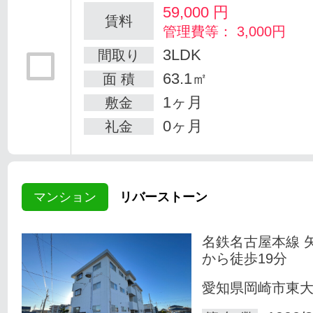
59,000
円
賃料
管理費等： 3,000円
3LDK
間取り
63.1㎡
面 積
1ヶ月
敷金
0ヶ月
礼金
マンション
リバーストーン
名鉄名古屋本線 
から徒歩19分
愛知県岡崎市東