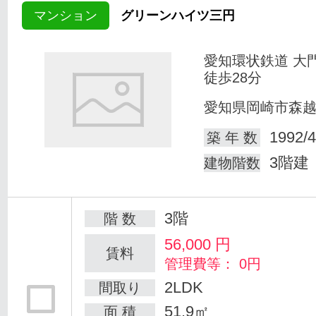
マンション
グリーンハイツ三円
愛知環状鉄道 大
徒歩28分
愛知県岡崎市森
1992/4
築 年 数
3階建
建物階数
3階
階 数
56,000
円
賃料
管理費等： 0円
2LDK
間取り
51.9㎡
面 積