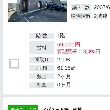
2007/6
築 年 数
2階建
建物階数
1階
階 数
59,000
円
賃料
管理費等： 3,000円
2LDK
間取り
61.15㎡
面 積
2ヶ月
敷金
0ヶ月
礼金
テラスハウス
メゾネット椿 南棟