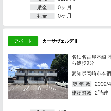
0ヶ月
敷金
0ヶ月
礼金
アパート
カーサヴェルデⅡ
名鉄名古屋本線 
ら徒歩9分
愛知県岡崎市本
2009/4
築 年 数
2階建
建物階数