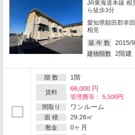
JR東海道本線 相
ら徒歩3分
愛知県額田郡幸
相見
2015/9
築 年 数
2階建
建物階数
1階
階 数
66,000
円
賃料
管理費等： 5,500円
ワンルーム
間取り
29.26㎡
面 積
0ヶ月
敷金