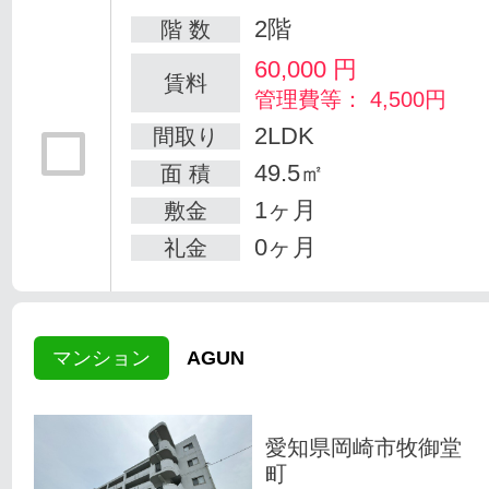
2階
階 数
60,000
円
賃料
管理費等： 4,500円
2LDK
間取り
49.5㎡
面 積
1ヶ月
敷金
0ヶ月
礼金
マンション
AGUN
愛知県岡崎市牧御堂
町