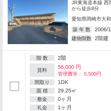
JR東海道本線 西
から徒歩8分
愛知県岡崎市大
2006/1
築 年 数
2階建
建物階数
2階
階 数
56,000
円
賃料
管理費等： 5,500円
1DK
間取り
29.25㎡
面 積
0ヶ月
敷金
1ヶ月
礼金