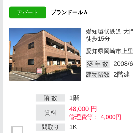
アパート
プランドールＡ
愛知環状鉄道 大
徒歩15分
愛知県岡崎市上
2008/6
築 年 数
2階建
建物階数
1階
階 数
48,000
円
賃料
管理費等： 4,000円
1K
間取り