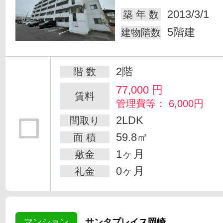
2013/3/1
築 年 数
5階建
建物階数
2階
階 数
77,000
円
賃料
管理費等： 6,000円
2LDK
間取り
59.8㎡
面 積
1ヶ月
敷金
0ヶ月
礼金
マンション
サンタプレイス岡崎