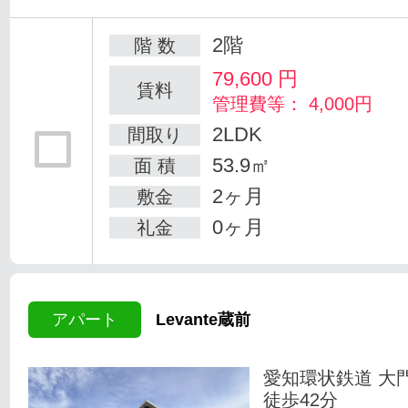
2階
階 数
79,600
円
賃料
管理費等： 4,000円
2LDK
間取り
53.9㎡
面 積
2ヶ月
敷金
0ヶ月
礼金
アパート
Levante蔵前
愛知環状鉄道 大
徒歩42分