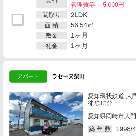
管理費等： 5,000円
2LDK
間取り
56.54㎡
面 積
1ヶ月
敷金
1ヶ月
礼金
アパート
ラセーヌ柴田
愛知環状鉄道 大
徒歩15分
愛知県岡崎市大
1998/4
築 年 数