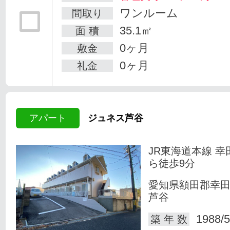
ワンルーム
間取り
35.1㎡
面 積
0ヶ月
敷金
0ヶ月
礼金
アパート
ジュネス芦谷
JR東海道本線 幸
ら徒歩9分
愛知県額田郡幸
芦谷
1988/5
築 年 数