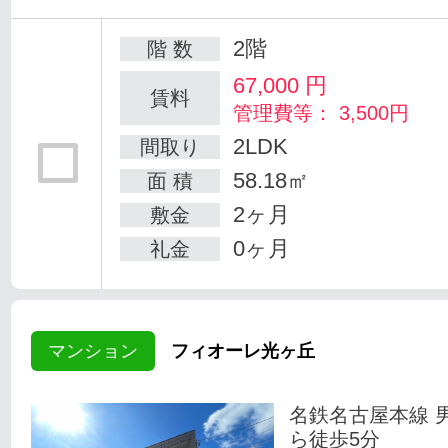
2階
階 数
67,000
円
賃料
管理費等： 3,500円
2LDK
間取り
58.18㎡
面 積
2ヶ月
敷金
0ヶ月
礼金
マンション
フィオーレ光ヶ丘
名鉄名古屋本線 
ら徒歩5分