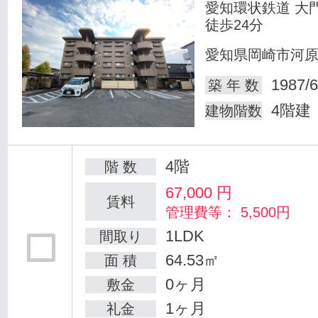
愛知環状鉄道 大
徒歩24分
愛知県岡崎市河
1987/6
築 年 数
4階建
建物階数
4階
階 数
67,000
円
賃料
管理費等： 5,500円
1LDK
間取り
64.53㎡
面 積
0ヶ月
敷金
1ヶ月
礼金