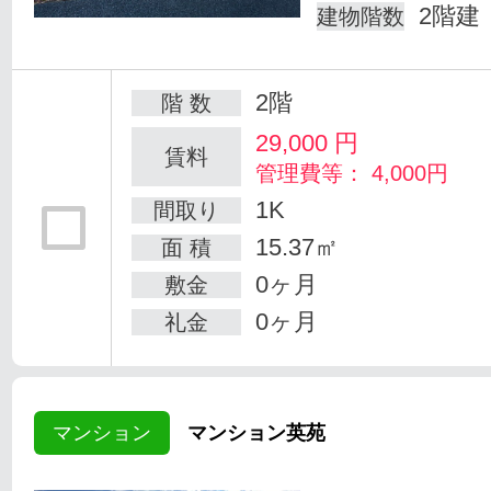
2階建
建物階数
2階
階 数
29,000
円
賃料
管理費等： 4,000円
1K
間取り
15.37㎡
面 積
0ヶ月
敷金
0ヶ月
礼金
マンション
マンション英苑