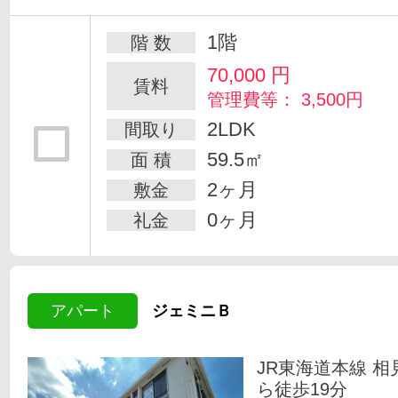
1階
階 数
70,000
円
賃料
管理費等： 3,500円
2LDK
間取り
59.5㎡
面 積
2ヶ月
敷金
0ヶ月
礼金
アパート
ジェミニＢ
JR東海道本線 相
ら徒歩19分