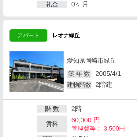
0ヶ月
礼金
アパート
レオナ緑丘
愛知県岡崎市緑丘
2005/4/1
築 年 数
2階建
建物階数
2階
階 数
60,000
円
賃料
管理費等： 3,500円