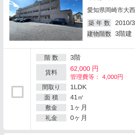
愛知県岡崎市大
2010/3
築 年 数
3階建
建物階数
3階
階 数
62,000
円
賃料
管理費等： 4,000円
1LDK
間取り
41㎡
面 積
1ヶ月
敷金
0ヶ月
礼金