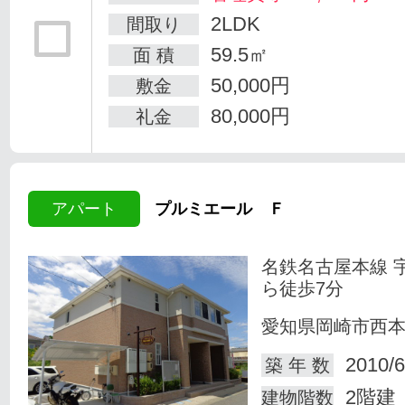
2LDK
間取り
59.5㎡
面 積
50,000円
敷金
80,000円
礼金
アパート
プルミエール Ｆ
名鉄名古屋本線 
ら徒歩7分
愛知県岡崎市西
2010/6
築 年 数
2階建
建物階数