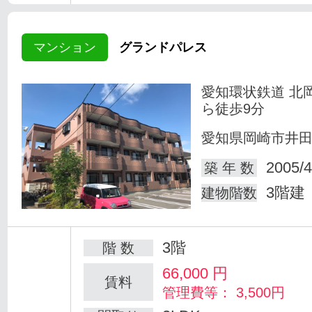
マンション
グランドパレス
愛知環状鉄道 北
ら徒歩9分
愛知県岡崎市井
2005/4
築 年 数
3階建
建物階数
3階
階 数
66,000
円
賃料
管理費等： 3,500円