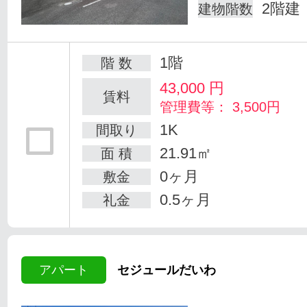
2階建
建物階数
1階
階 数
43,000
円
賃料
管理費等： 3,500円
1K
間取り
21.91㎡
面 積
0ヶ月
敷金
0.5ヶ月
礼金
アパート
セジュールだいわ