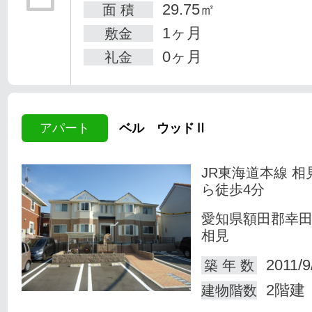
29.75㎡
面 積
1ヶ月
敷金
0ヶ月
礼金
アパート
ベル ウッドⅡ
JR東海道本線 相
ら徒歩4分
愛知県額田郡幸
相見
2011/9
築 年 数
2階建
建物階数