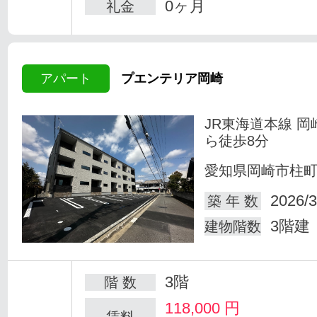
0ヶ月
礼金
アパート
プエンテリア岡崎
JR東海道本線 岡
ら徒歩8分
愛知県岡崎市柱
2026/3
築 年 数
3階建
建物階数
3階
階 数
118,000
円
賃料