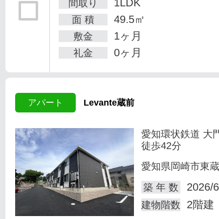
1LDK
間取り
49.5㎡
面 積
1ヶ月
敷金
0ヶ月
礼金
アパート
Levante蔵前
愛知環状鉄道 大
徒歩42分
愛知県岡崎市東
2026/6
築 年 数
2階建
建物階数