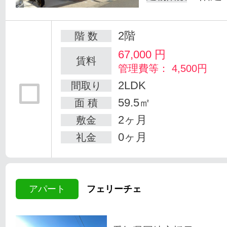
2階
階 数
67,000
円
賃料
管理費等： 4,500円
2LDK
間取り
59.5㎡
面 積
2ヶ月
敷金
0ヶ月
礼金
アパート
フェリーチェ