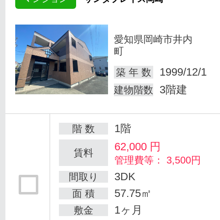
愛知県岡崎市井内
町
1999/12/1
築 年 数
3階建
建物階数
1階
階 数
62,000
円
賃料
管理費等： 3,500円
3DK
間取り
57.75㎡
面 積
1ヶ月
敷金