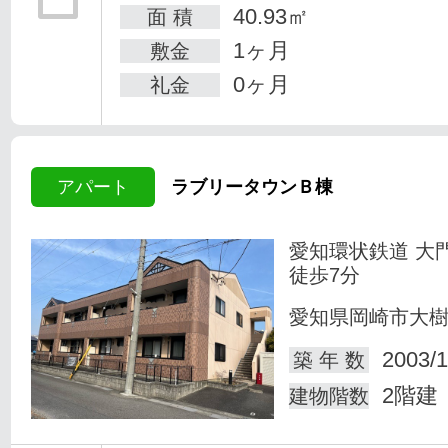
40.93㎡
面 積
1ヶ月
敷金
0ヶ月
礼金
アパート
ラブリータウンＢ棟
愛知環状鉄道 大
徒歩7分
愛知県岡崎市大
2003/1
築 年 数
2階建
建物階数