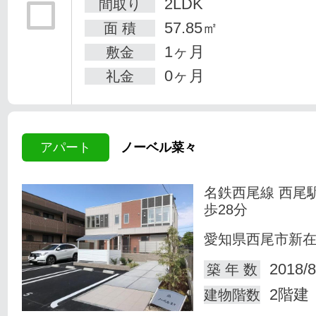
2LDK
間取り
57.85㎡
面 積
1ヶ月
敷金
0ヶ月
礼金
アパート
ノーベル菜々
名鉄西尾線 西尾
歩28分
愛知県西尾市新
2018/8
築 年 数
2階建
建物階数