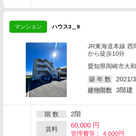
マンション
ハウス3＿9
JR東海道本線 西
から徒歩10分
愛知県岡崎市大
2021/3
築 年 数
3階建
建物階数
2階
階 数
60,000
円
賃料
管理費等： 4,000円