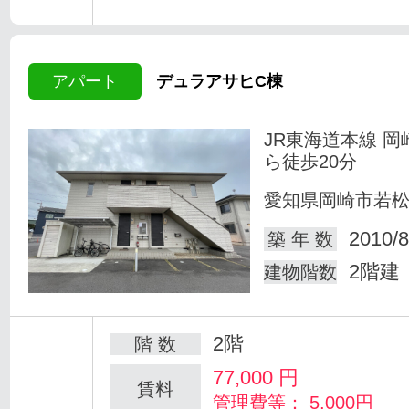
アパート
デュラアサヒC棟
JR東海道本線 岡
ら徒歩20分
愛知県岡崎市若
2010/8
築 年 数
2階建
建物階数
2階
階 数
77,000
円
賃料
管理費等： 5,000円