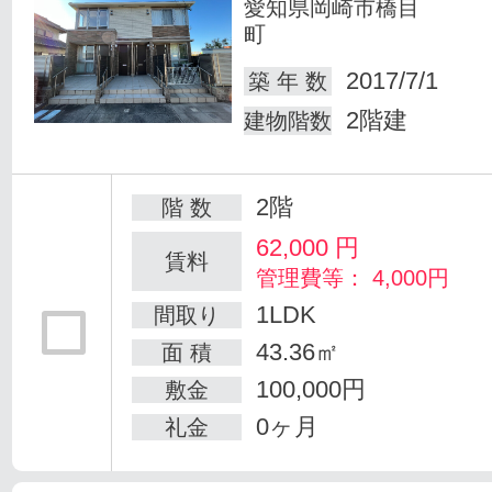
愛知県岡崎市橋目
町
2017/7/1
築 年 数
2階建
建物階数
2階
階 数
62,000
円
賃料
管理費等： 4,000円
1LDK
間取り
43.36㎡
面 積
100,000円
敷金
0ヶ月
礼金