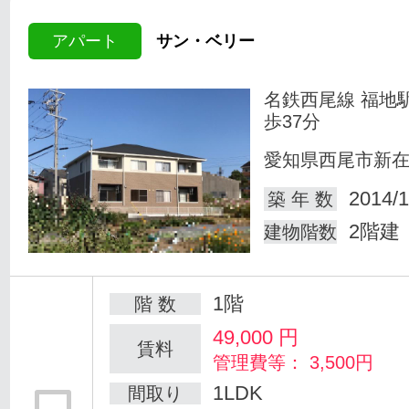
アパート
サン・ベリー
名鉄西尾線 福地
歩37分
愛知県西尾市新
2014/1
築 年 数
2階建
建物階数
1階
階 数
49,000
円
賃料
管理費等： 3,500円
1LDK
間取り