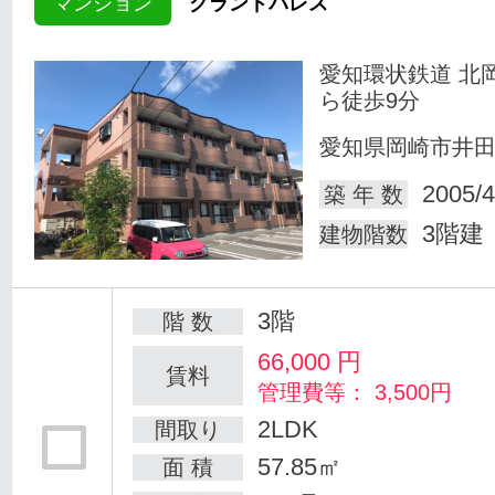
マンション
グランドパレス
愛知環状鉄道 北
ら徒歩9分
愛知県岡崎市井
2005/4
築 年 数
3階建
建物階数
3階
階 数
66,000
円
賃料
管理費等： 3,500円
2LDK
間取り
57.85㎡
面 積