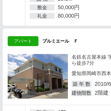
50,000円
敷金
80,000円
礼金
アパート
プルミエール Ｆ
名鉄名古屋本線 
ら徒歩7分
愛知県岡崎市西
2010/6
築 年 数
2階建
建物階数