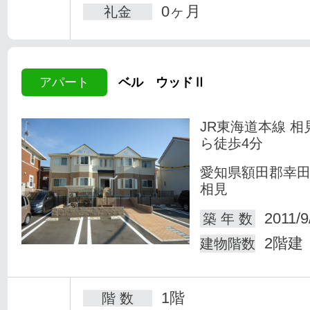
0ヶ月
礼金
アパート
ベル ウッドⅡ
JR東海道本線 相
ら徒歩4分
愛知県額田郡幸
相見
2011/9
築 年 数
2階建
建物階数
1階
階 数