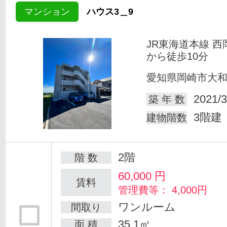
マンション
ハウス3＿9
JR東海道本線 西
から徒歩10分
愛知県岡崎市大
2021/3
築 年 数
3階建
建物階数
2階
階 数
60,000
円
賃料
管理費等： 4,000円
ワンルーム
間取り
35.1㎡
面 積