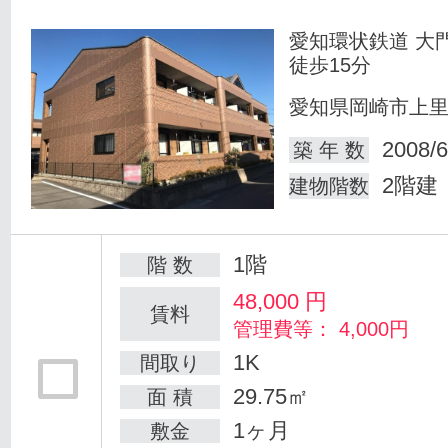
愛知環状鉄道 大
徒歩15分
愛知県岡崎市上
2008/6
築 年 数
2階建
建物階数
1階
階 数
48,000
円
賃料
管理費等： 4,000円
1K
間取り
29.75㎡
面 積
1ヶ月
敷金