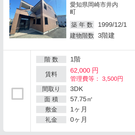
愛知県岡崎市井内
町
1999/12/1
築 年 数
3階建
建物階数
1階
階 数
62,000
円
賃料
管理費等： 3,500円
3DK
間取り
57.75㎡
面 積
1ヶ月
敷金
0ヶ月
礼金