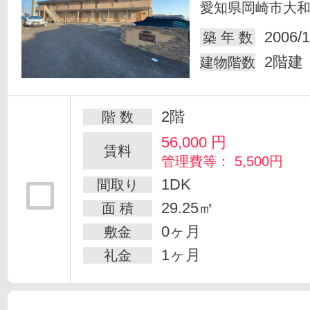
愛知県岡崎市大
2006/1
築 年 数
2階建
建物階数
2階
階 数
56,000
円
賃料
管理費等： 5,500円
1DK
間取り
29.25㎡
面 積
0ヶ月
敷金
1ヶ月
礼金