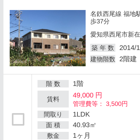
名鉄西尾線 福地
歩37分
愛知県西尾市新
2014/1
築 年 数
2階建
建物階数
1階
階 数
49,000
円
賃料
管理費等： 3,500円
1LDK
間取り
40.93㎡
面 積
1ヶ月
敷金