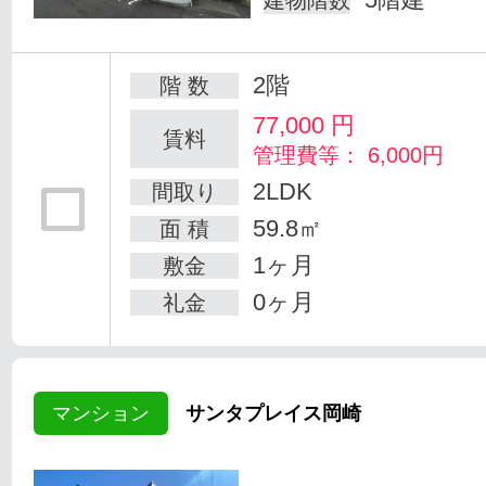
建物階数
2階
階 数
77,000
円
賃料
管理費等： 6,000円
2LDK
間取り
59.8㎡
面 積
1ヶ月
敷金
0ヶ月
礼金
マンション
サンタプレイス岡崎