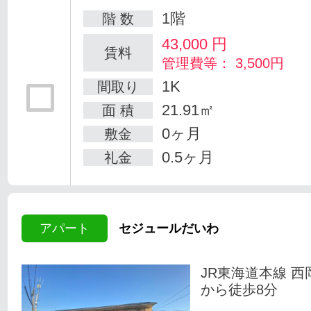
1階
階 数
43,000
円
賃料
管理費等： 3,500円
1K
間取り
21.91㎡
面 積
0ヶ月
敷金
0.5ヶ月
礼金
アパート
セジュールだいわ
JR東海道本線 西
から徒歩8分