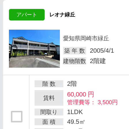
アパート
レオナ緑丘
愛知県岡崎市緑丘
2005/4/1
築 年 数
2階建
建物階数
2階
階 数
60,000
円
賃料
管理費等： 3,500円
1LDK
間取り
49.5㎡
面 積