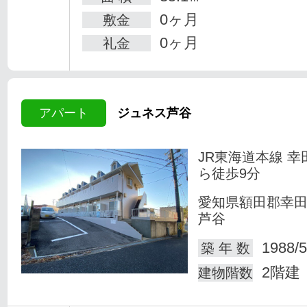
0ヶ月
敷金
0ヶ月
礼金
アパート
ジュネス芦谷
JR東海道本線 幸
ら徒歩9分
愛知県額田郡幸
芦谷
1988/5
築 年 数
2階建
建物階数