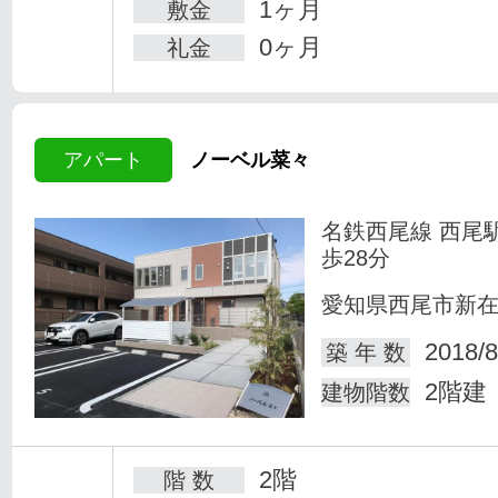
1ヶ月
敷金
0ヶ月
礼金
アパート
ノーベル菜々
名鉄西尾線 西尾
歩28分
愛知県西尾市新
2018/8
築 年 数
2階建
建物階数
2階
階 数