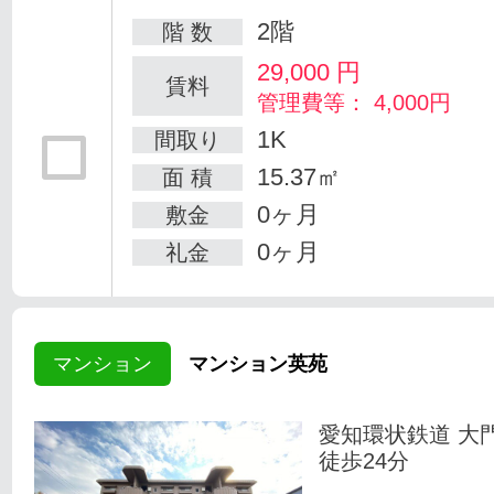
2階
階 数
29,000
円
賃料
管理費等： 4,000円
1K
間取り
15.37㎡
面 積
0ヶ月
敷金
0ヶ月
礼金
マンション
マンション英苑
愛知環状鉄道 大
徒歩24分