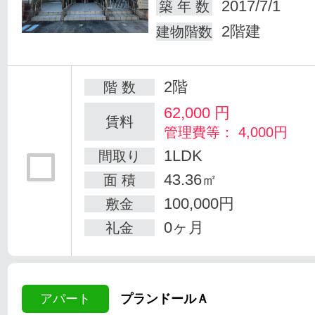
2017/7/1
築 年 数
2階建
建物階数
2階
階 数
62,000
円
賃料
管理費等： 4,000円
1LDK
間取り
43.36㎡
面 積
100,000円
敷金
0ヶ月
礼金
アパート
プランドールＡ