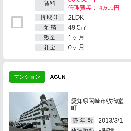
賃料
管理費等： 4,500円
2LDK
間取り
49.5㎡
面 積
1ヶ月
敷金
0ヶ月
礼金
マンション
AGUN
愛知県岡崎市牧御堂
町
2013/3/1
築 年 数
5階建