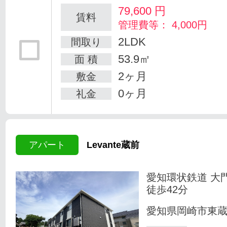
79,600
円
賃料
管理費等： 4,000円
2LDK
間取り
53.9㎡
面 積
2ヶ月
敷金
0ヶ月
礼金
アパート
Levante蔵前
愛知環状鉄道 大
徒歩42分
愛知県岡崎市東