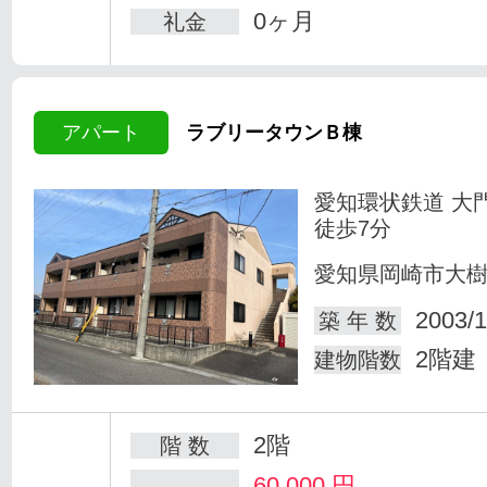
0ヶ月
礼金
アパート
ラブリータウンＢ棟
愛知環状鉄道 大
徒歩7分
愛知県岡崎市大
2003/1
築 年 数
2階建
建物階数
2階
階 数
60,000
円