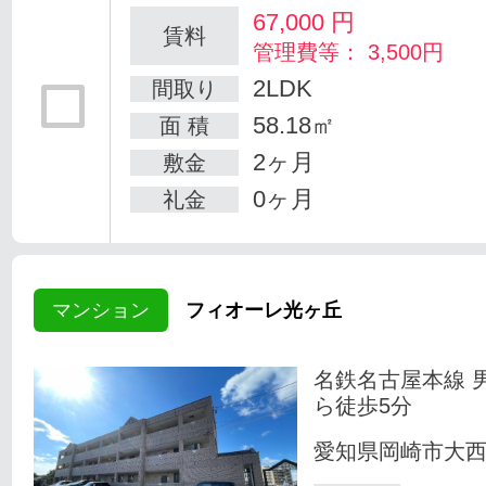
67,000
円
賃料
管理費等： 3,500円
2LDK
間取り
58.18㎡
面 積
2ヶ月
敷金
0ヶ月
礼金
マンション
フィオーレ光ヶ丘
名鉄名古屋本線 
ら徒歩5分
愛知県岡崎市大