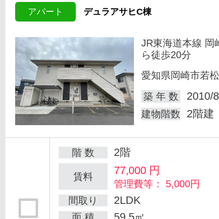
アパート
デュラアサヒC棟
JR東海道本線 岡
ら徒歩20分
愛知県岡崎市若
2010/8
築 年 数
2階建
建物階数
2階
階 数
77,000
円
賃料
管理費等： 5,000円
2LDK
間取り
59.5㎡
面 積