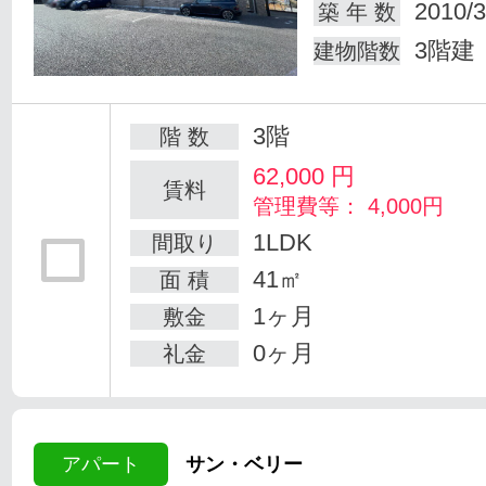
2010/3
築 年 数
3階建
建物階数
3階
階 数
62,000
円
賃料
管理費等： 4,000円
1LDK
間取り
41㎡
面 積
1ヶ月
敷金
0ヶ月
礼金
アパート
サン・ベリー