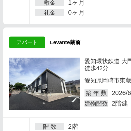
1ヶ月
敷金
0ヶ月
礼金
アパート
Levante蔵前
愛知環状鉄道 大
徒歩42分
愛知県岡崎市東
2026/6
築 年 数
2階建
建物階数
2階
階 数