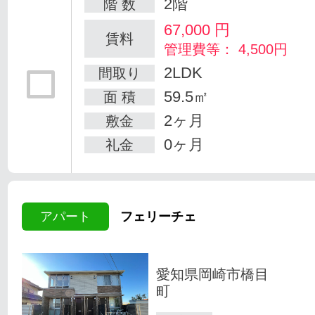
2階
階 数
67,000
円
賃料
管理費等： 4,500円
2LDK
間取り
59.5㎡
面 積
2ヶ月
敷金
0ヶ月
礼金
アパート
フェリーチェ
愛知県岡崎市橋目
町