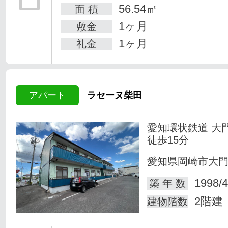
56.54㎡
面 積
1ヶ月
敷金
1ヶ月
礼金
アパート
ラセーヌ柴田
愛知環状鉄道 大
徒歩15分
愛知県岡崎市大
1998/4
築 年 数
2階建
建物階数