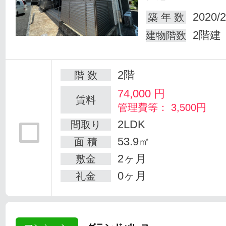
2020/2
築 年 数
2階建
建物階数
2階
階 数
74,000
円
賃料
管理費等： 3,500円
2LDK
間取り
53.9㎡
面 積
2ヶ月
敷金
0ヶ月
礼金