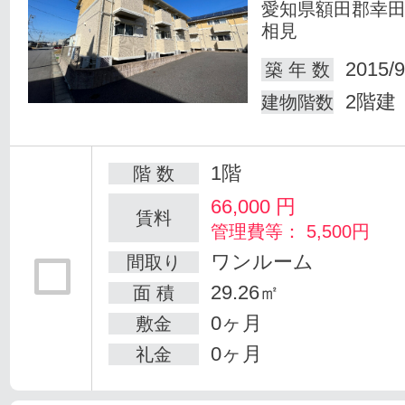
愛知県額田郡幸
相見
2015/9
築 年 数
2階建
建物階数
1階
階 数
66,000
円
賃料
管理費等： 5,500円
ワンルーム
間取り
29.26㎡
面 積
0ヶ月
敷金
0ヶ月
礼金