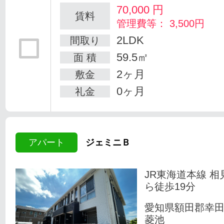
70,000
円
賃料
管理費等： 3,500円
2LDK
間取り
59.5㎡
面 積
2ヶ月
敷金
0ヶ月
礼金
アパート
ジェミニＢ
JR東海道本線 相
ら徒歩19分
愛知県額田郡幸
菱池