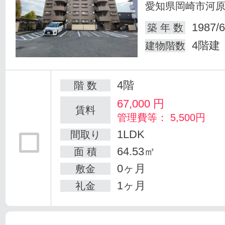
愛知県岡崎市河
1987/6
築 年 数
4階建
建物階数
4階
階 数
67,000
円
賃料
管理費等： 5,500円
1LDK
間取り
64.53㎡
面 積
0ヶ月
敷金
1ヶ月
礼金