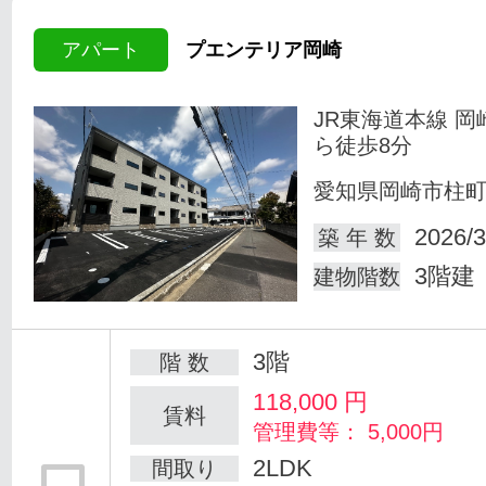
アパート
プエンテリア岡崎
JR東海道本線 岡
ら徒歩8分
愛知県岡崎市柱
2026/3
築 年 数
3階建
建物階数
3階
階 数
118,000
円
賃料
管理費等： 5,000円
2LDK
間取り