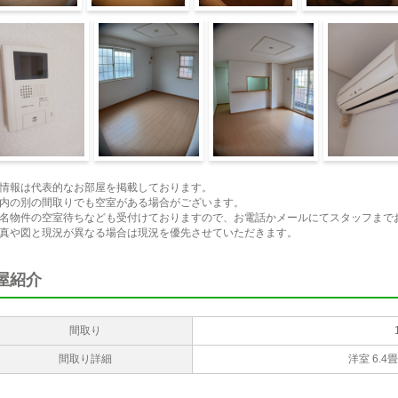
ッチン
バス
洗面所
トイレ
キュリティ
洋室
その他
その他設備
情報は代表的なお部屋を掲載しております。
内の別の間取りでも空室がある場合がございます。
名物件の空室待ちなども受付けておりますので、お電話かメールにてスタッフまで
真や図と現況が異なる場合は現況を優先させていただきます。
屋紹介
間取り
間取り詳細
洋室 6.4畳