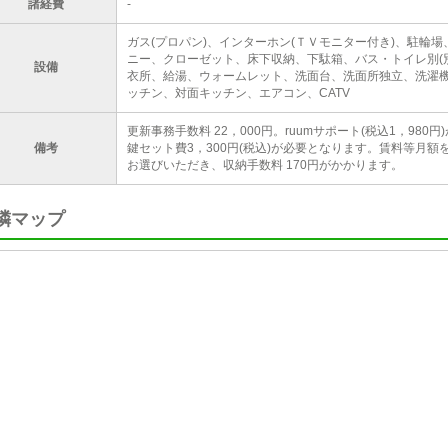
諸経費
-
ガス(プロパン)、インターホン(ＴＶモニター付き)、駐輪
ニー、クローゼット、床下収納、下駄箱、バス・トイレ別(
設備
衣所、給湯、ウォームレット、洗面台、洗面所独立、洗濯機
ッチン、対面キッチン、エアコン、CATV
更新事務手数料 22，000円。ruumサポート(税込1，98
備考
鍵セット費3，300円(税込)が必要となります。賃料等月
お選びいただき、収納手数料 170円がかかります。
隣マップ