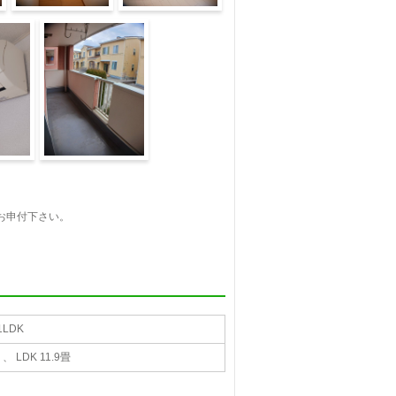
玄関
収納
バルコニー
お申付下さい。
1LDK
 、 LDK 11.9畳