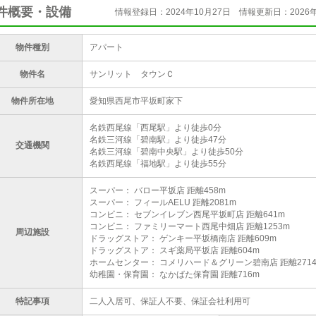
件概要・設備
情報登録日：2024年10月27日
情報更新日：2026年
物件種別
アパート
物件名
サンリット タウンＣ
物件所在地
愛知県西尾市平坂町家下
名鉄西尾線「西尾駅」より徒歩0分
名鉄三河線「碧南駅」より徒歩47分
交通機関
名鉄三河線「碧南中央駅」より徒歩50分
名鉄西尾線「福地駅」より徒歩55分
スーパー： バロー平坂店 距離458m
スーパー： フィールAELU 距離2081m
コンビニ： セブンイレブン西尾平坂町店 距離641m
コンビニ： ファミリーマート西尾中畑店 距離1253m
周辺施設
ドラッグストア： ゲンキー平坂橋南店 距離609m
ドラッグストア： スギ薬局平坂店 距離604m
ホームセンター： コメリハード＆グリーン碧南店 距離271
幼稚園・保育園： なかばた保育園 距離716m
特記事項
二人入居可、保証人不要、保証会社利用可