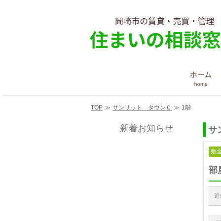
TOP
≫
サンリット タウンＣ
≫
1階
新着お知らせ
サ
敷金
部
追