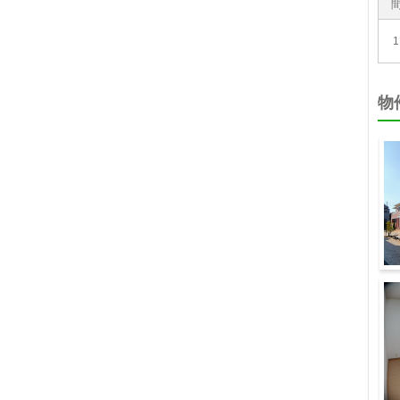
1
物
建