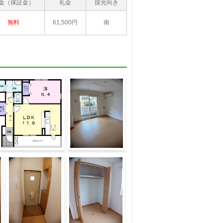
金（保証金）
礼金
採光向き
無料
61,500円
南
取り
居室・リビング