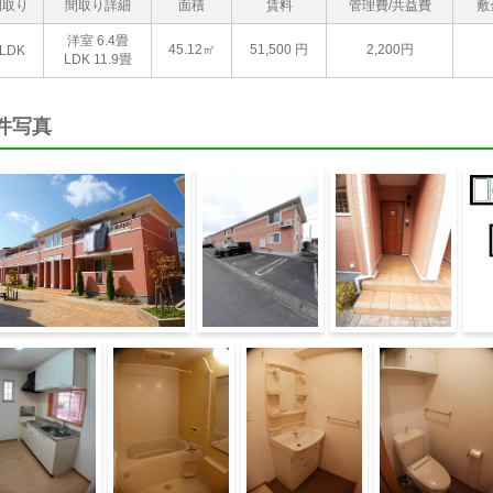
間取り
間取り詳細
面積
賃料
管理費/共益費
敷
洋室 6.4畳
45.12㎡
51,500
円
2,200円
LDK
LDK 11.9畳
件写真
物外観
駐車場
エントランス
間