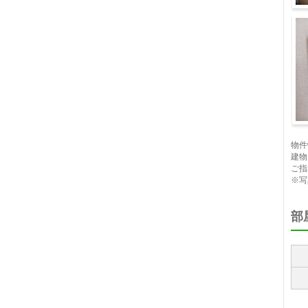
キ
セ
物件
建物
ご指
※写
部