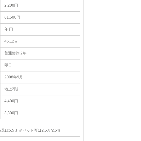
2,200円
61,500円
年 円
45.12㎡
普通契約 2年
即日
2008年9月
地上2階
4,400円
3,300円
5.5％ ※ペット可は2.5万/2.5％