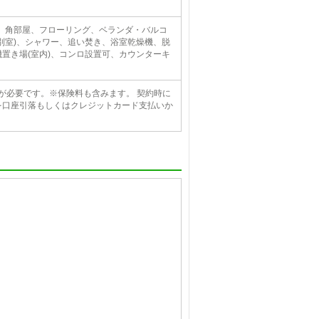
場、角部屋、フローリング、ベランダ・バルコ
別室)、シャワー、追い焚き、浴室乾燥機、脱
置き場(室内)、コンロ設置可、カウンターキ
0円)が必要です。※保険料も含みます。 契約時に
額を口座引落もしくはクレジットカード支払いか