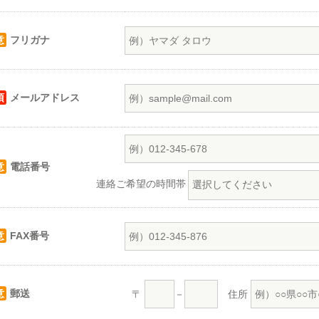
意
フリガナ
須
メールアドレス
意
電話番号
連絡ご希望の時間帯
意
FAX番号
意
郵送
〒
－
住所