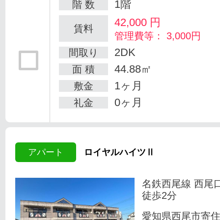
1階
階 数
42,000
円
賃料
管理費等： 3,000円
2DK
間取り
44.88㎡
面 積
1ヶ月
敷金
0ヶ月
礼金
アパート
ロイヤルハイツⅡ
名鉄西尾線 西尾
徒歩2分
愛知県西尾市寄