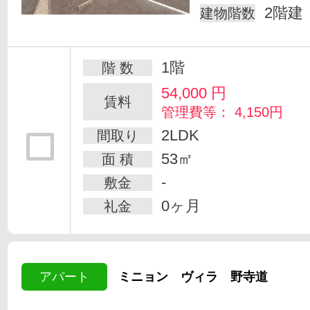
2階建
建物階数
1階
階 数
54,000
円
賃料
管理費等： 4,150円
2LDK
間取り
53㎡
面 積
-
敷金
0ヶ月
礼金
アパート
ミニョン ヴィラ 野寺道