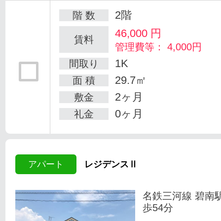
2階
階 数
46,000
円
賃料
管理費等： 4,000円
1K
間取り
29.7㎡
面 積
2ヶ月
敷金
0ヶ月
礼金
アパート
レジデンスⅡ
名鉄三河線 碧南
歩54分