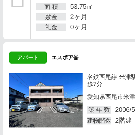
53.75㎡
面 積
2ヶ月
敷金
0ヶ月
礼金
アパート
エスポア誉
名鉄西尾線 米津
歩7分
愛知県西尾市米
2006/5
築 年 数
2階建
建物階数