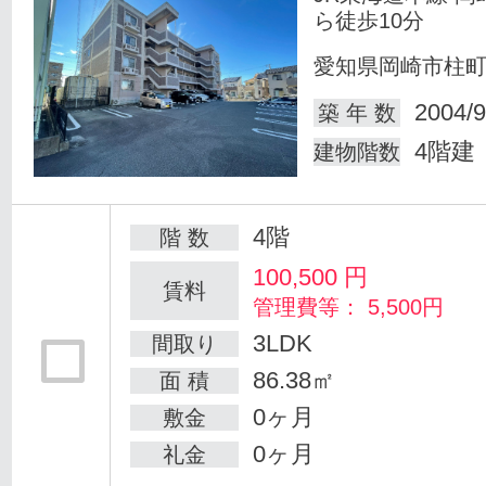
ら徒歩10分
愛知県岡崎市柱
2004/9
築 年 数
4階建
建物階数
4階
階 数
100,500
円
賃料
管理費等： 5,500円
3LDK
間取り
86.38㎡
面 積
0ヶ月
敷金
0ヶ月
礼金