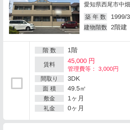
愛知県西尾市中
1999/3
築 年 数
2階建
建物階数
1階
階 数
45,000
円
賃料
管理費等： 3,000円
3DK
間取り
49.5㎡
面 積
1ヶ月
敷金
0ヶ月
礼金