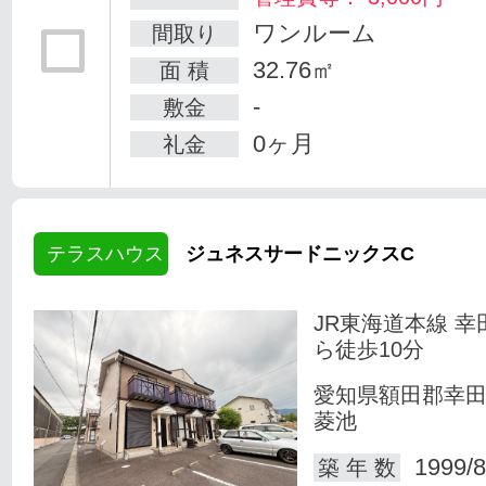
ワンルーム
間取り
32.76㎡
面 積
-
敷金
0ヶ月
礼金
テラスハウス
ジュネスサードニックスC
JR東海道本線 幸
ら徒歩10分
愛知県額田郡幸
菱池
1999/8
築 年 数