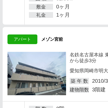
0ヶ月
敷金
1ヶ月
礼金
アパート
メゾン宮前
名鉄名古屋本線 
から徒歩3分
愛知県岡崎市明
2010/3
築 年 数
3階建
建物階数