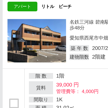
アパート
リトル ビーチ
名鉄三河線 碧南
歩48分
愛知県西尾市中
2007/2
築 年 数
2階建
建物階数
1階
階 数
39,000
円
賃料
管理費等： 4,000円
1K
間取り
31.02㎡
面 積