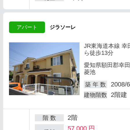
アパート
ジラソーレ
JR東海道本線 幸
ら徒歩13分
愛知県額田郡幸
菱池
2008/6
築 年 数
2階建
建物階数
2階
階 数
57,000
円