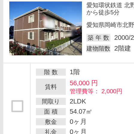
愛知環状鉄道 北
から徒歩5分
愛知県岡崎市北
2000/2
築 年 数
2階建
建物階数
1階
階 数
56,000
円
賃料
管理費等： 2,000円
2LDK
間取り
54.07㎡
面 積
0ヶ月
敷金
0ヶ月
礼金