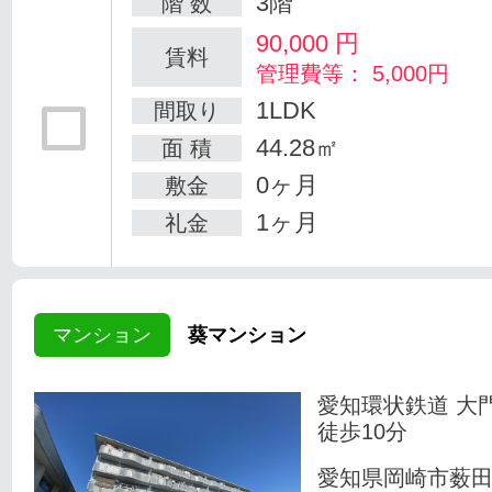
3階
階 数
90,000
円
賃料
管理費等： 5,000円
1LDK
間取り
44.28㎡
面 積
0ヶ月
敷金
1ヶ月
礼金
マンション
葵マンション
愛知環状鉄道 大
徒歩10分
愛知県岡崎市薮