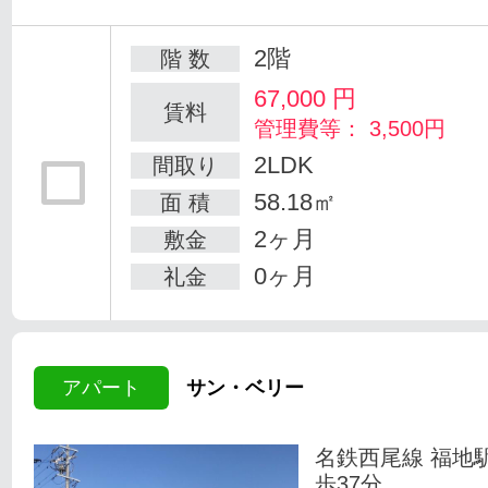
2階
階 数
67,000
円
賃料
管理費等： 3,500円
2LDK
間取り
58.18㎡
面 積
2ヶ月
敷金
0ヶ月
礼金
アパート
サン・ベリー
名鉄西尾線 福地
歩37分