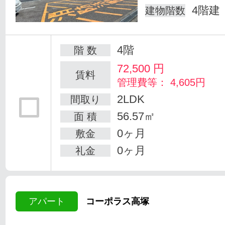
4階建
建物階数
4階
階 数
72,500
円
賃料
管理費等： 4,605円
2LDK
間取り
56.57㎡
面 積
0ヶ月
敷金
0ヶ月
礼金
アパート
コーポラス高塚