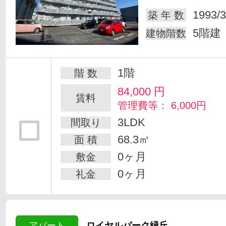
1993/3
築 年 数
5階建
建物階数
1階
階 数
84,000
円
賃料
管理費等： 6,000円
3LDK
間取り
68.3㎡
面 積
0ヶ月
敷金
0ヶ月
礼金
アパート
ロイヤルパーク緑丘