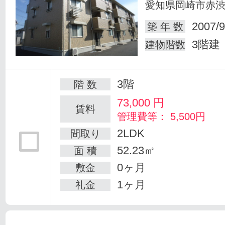
愛知県岡崎市赤
2007/9
築 年 数
3階建
建物階数
3階
階 数
73,000
円
賃料
管理費等： 5,500円
2LDK
間取り
52.23㎡
面 積
0ヶ月
敷金
1ヶ月
礼金