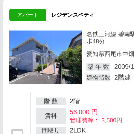
アパート
レジデンスペティ
名鉄三河線 碧南
歩48分
愛知県西尾市中
2009/1
築 年 数
2階建
建物階数
2階
階 数
56,000
円
賃料
管理費等： 3,500円
2LDK
間取り