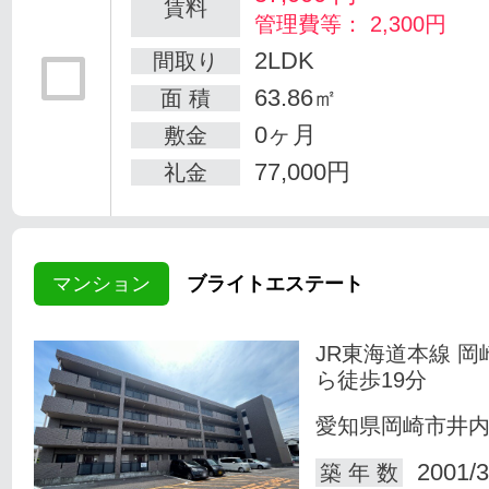
賃料
管理費等： 2,300円
2LDK
間取り
63.86㎡
面 積
0ヶ月
敷金
77,000円
礼金
マンション
ブライトエステート
JR東海道本線 岡
ら徒歩19分
愛知県岡崎市井
2001/3
築 年 数