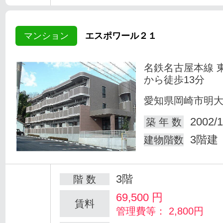
マンション
エスポワール２１
名鉄名古屋本線 
から徒歩13分
愛知県岡崎市明
2002/1
築 年 数
3階建
建物階数
3階
階 数
69,500
円
賃料
管理費等： 2,800円