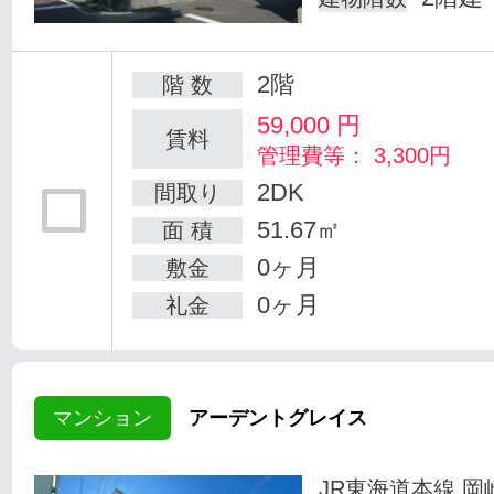
2階
階 数
59,000
円
賃料
管理費等： 3,300円
2DK
間取り
51.67㎡
面 積
0ヶ月
敷金
0ヶ月
礼金
マンション
アーデントグレイス
JR東海道本線 岡