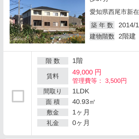
愛知県西尾市新
2014/1
築 年 数
2階建
建物階数
1階
階 数
49,000
円
賃料
管理費等： 3,500円
1LDK
間取り
40.93㎡
面 積
1ヶ月
敷金
0ヶ月
礼金