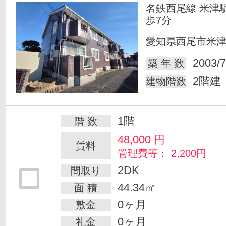
名鉄西尾線 米津
歩7分
愛知県西尾市米
2003/7
築 年 数
2階建
建物階数
1階
階 数
48,000
円
賃料
管理費等： 2,200円
2DK
間取り
44.34㎡
面 積
0ヶ月
敷金
0ヶ月
礼金