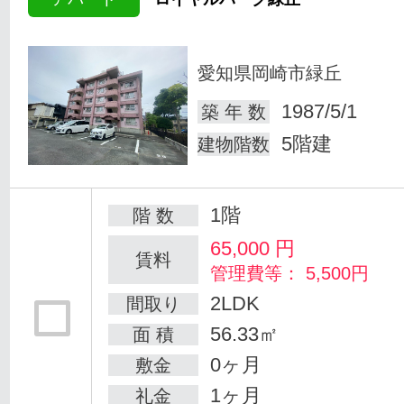
愛知県岡崎市緑丘
1987/5/1
築 年 数
5階建
建物階数
1階
階 数
65,000
円
賃料
管理費等： 5,500円
2LDK
間取り
56.33㎡
面 積
0ヶ月
敷金
1ヶ月
礼金