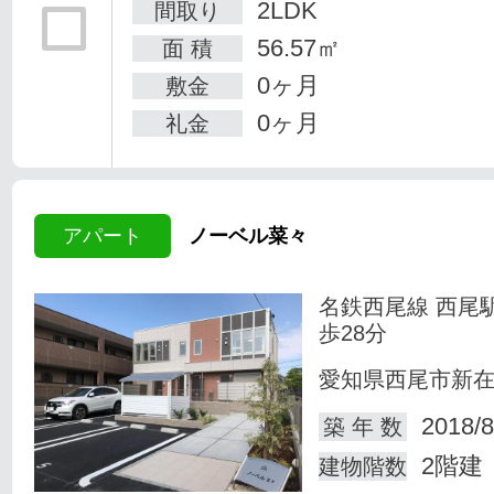
2LDK
間取り
56.57㎡
面 積
0ヶ月
敷金
0ヶ月
礼金
アパート
ノーベル菜々
名鉄西尾線 西尾
歩28分
愛知県西尾市新
2018/8
築 年 数
2階建
建物階数