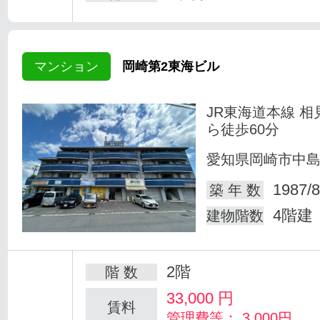
マンション
岡崎第2東海ビル
JR東海道本線 相
ら徒歩60分
愛知県岡崎市中
1987/8
築 年 数
4階建
建物階数
2階
階 数
33,000
円
賃料
管理費等： 3,000円