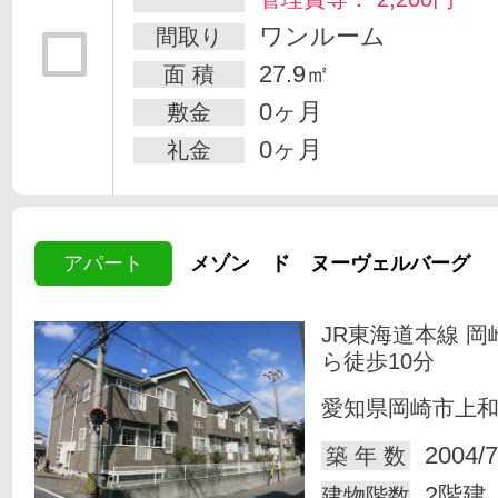
ワンルーム
間取り
27.9㎡
面 積
0ヶ月
敷金
0ヶ月
礼金
アパート
メゾン ド ヌーヴェルバーグ
JR東海道本線 岡
ら徒歩10分
愛知県岡崎市上
2004/7
築 年 数
2階建
建物階数