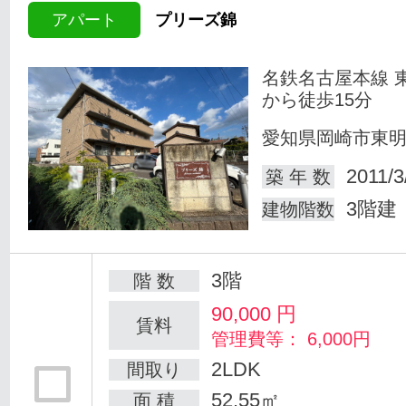
アパート
プリーズ錦
名鉄名古屋本線 
から徒歩15分
愛知県岡崎市東
2011/3
築 年 数
3階建
建物階数
3階
階 数
90,000
円
賃料
管理費等： 6,000円
2LDK
間取り
52.55㎡
面 積