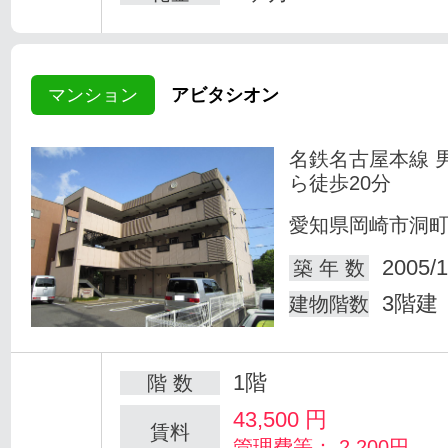
マンション
アビタシオン
名鉄名古屋本線 
ら徒歩20分
愛知県岡崎市洞
2005/1
築 年 数
3階建
建物階数
1階
階 数
43,500
円
賃料
管理費等： 2,200円