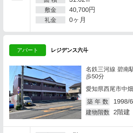
40,700円
敷金
0ヶ月
礼金
アパート
レジデンス六斗
名鉄三河線 碧南
歩50分
愛知県西尾市中
1998/6
築 年 数
2階建
建物階数