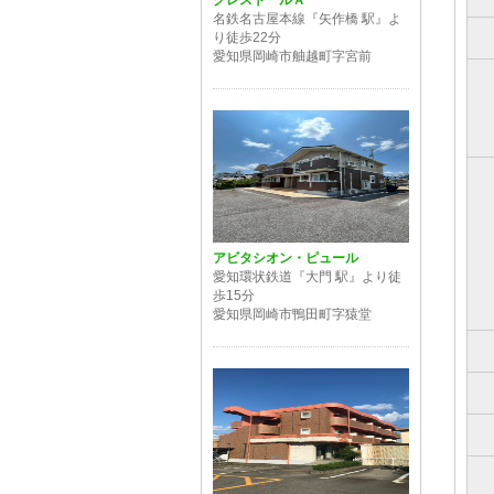
クレストールＡ
名鉄名古屋本線『矢作橋 駅』よ
り徒歩22分
愛知県岡崎市舳越町字宮前
アビタシオン・ピュール
愛知環状鉄道『大門 駅』より徒
歩15分
愛知県岡崎市鴨田町字猿堂