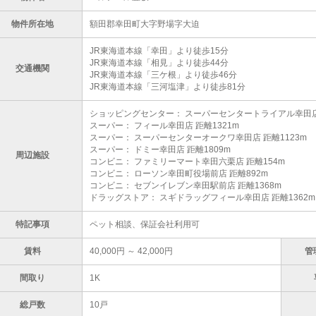
物件所在地
額田郡幸田町大字野場字大迫
JR東海道本線「幸田」より徒歩15分
JR東海道本線「相見」より徒歩44分
交通機関
JR東海道本線「三ケ根」より徒歩46分
JR東海道本線「三河塩津」より徒歩81分
ショッピングセンター： スーパーセンタートライアル幸田店 
スーパー： フィール幸田店 距離1321m
スーパー： スーパーセンターオークワ幸田店 距離1123m
スーパー： ドミー幸田店 距離1809m
周辺施設
コンビニ： ファミリーマート幸田六栗店 距離154m
コンビニ： ローソン幸田町役場前店 距離892m
コンビニ： セブンイレブン幸田駅前店 距離1368m
ドラッグストア： スギドラッグフィール幸田店 距離1362m
特記事項
ペット相談、保証会社利用可
賃料
40,000円 ～ 42,000円
管
間取り
1K
総戸数
10戸