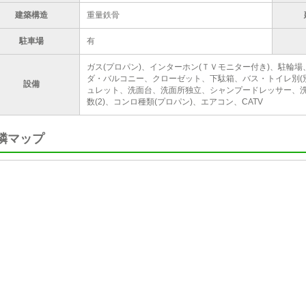
建築構造
重量鉄骨
駐車場
有
ガス(プロパン)、インターホン(ＴＶモニター付き)、駐輪
ダ・バルコニー、クローゼット、下駄箱、バス・トイレ別(
設備
ュレット、洗面台、洗面所独立、シャンプードレッサー、洗
数(2)、コンロ種類(プロパン)、エアコン、CATV
隣マップ