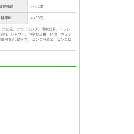
建物階建
地上2階
駐車料
4,400円
場、角部屋、フローリング、照明器具、ベラン
別室)、シャワー、浴室乾燥機、給湯、ウォシ
濯機置き場(室内)、コンロ設置済、コンロ口