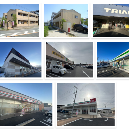
物外観
ロビー
スーパーセンタートラ
田店
ーパーセンターオークワ
ドミー幸田店
ファミリーマート
田店
店