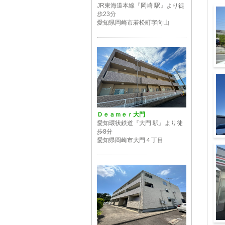
JR東海道本線『岡崎 駅』より徒
歩23分
愛知県岡崎市若松町字向山
建
Ｄｅａｍｅｒ大門
愛知環状鉄道『大門 駅』より徒
歩8分
愛知県岡崎市大門４丁目
ス
幸