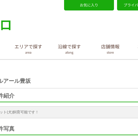
ルアール豊坂
件紹介
ット(犬)飼育可能です！
件写真