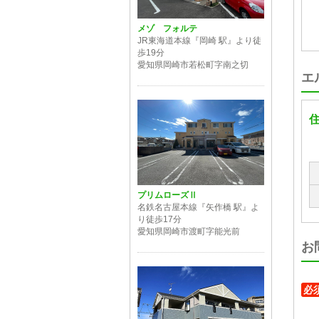
メゾ フォルテ
JR東海道本線『岡崎 駅』より徒
歩19分
愛知県岡崎市若松町字南之切
エ
プリムローズⅡ
名鉄名古屋本線『矢作橋 駅』よ
り徒歩17分
愛知県岡崎市渡町字能光前
お
必